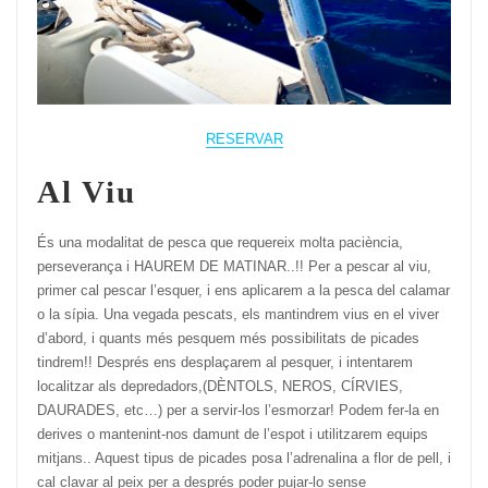
RESERVAR
Al Viu
És una modalitat de pesca que requereix molta paciència,
perseverança i HAUREM DE MATINAR..!! Per a pescar al viu,
primer cal pescar l’esquer, i ens aplicarem a la pesca del calamar
o la sípia. Una vegada pescats, els mantindrem vius en el viver
d’abord, i quants més pesquem més possibilitats de picades
tindrem!! Després ens desplaçarem al pesquer, i intentarem
localitzar als depredadors,(DÈNTOLS, NEROS, CÍRVIES,
DAURADES, etc…) per a servir-los l’esmorzar! Podem fer-la en
derives o mantenint-nos damunt de l’espot i utilitzarem equips
mitjans.. Aquest tipus de picades posa l’adrenalina a flor de pell, i
cal clavar al peix per a després poder pujar-lo sense