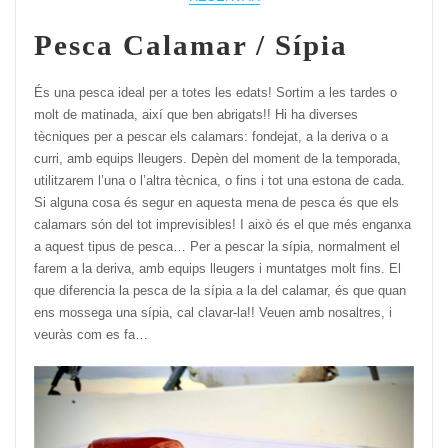
Pesca Calamar / Sípia
És una pesca ideal per a totes les edats! Sortim a les tardes o
molt de matinada, així que ben abrigats!! Hi ha diverses
tècniques per a pescar els calamars: fondejat, a la deriva o a
curri, amb equips lleugers. Depèn del moment de la temporada,
utilitzarem l’una o l’altra tècnica, o fins i tot una estona de cada.
Si alguna cosa és segur en aquesta mena de pesca és que els
calamars són del tot imprevisibles! I això és el que més enganxa
a aquest tipus de pesca… Per a pescar la sípia, normalment el
farem a la deriva, amb equips lleugers i muntatges molt fins. El
que diferencia la pesca de la sípia a la del calamar, és que quan
ens mossega una sípia, cal clavar-la!! Veuen amb nosaltres, i
veuràs com es fa…