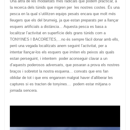
Una altra de les modalitats més radicals que podem practicar, a
la recerca dels túnids que migren per les nostres costes. És una
pesca en la qual s’utilitzen equips pesats encara que molt més
lleugers que els del brumeig, ja que estan preparats per a llançar
esquers artificials a distància… Aquesta pesca es basa a
localitzar l’activitat en superfície dels grans túnids com a
TONYINES I BACORETES,…no és sempre fàcil donar amb ells,
però una vegada localitzats anem seguint l’activitat, per a
intentar llançar-los els esquers que imiten els peixos als quals
estan perseguint, i intentem poder aconseguir clavar a un
d’aquests poderosos adversaris, que posaran a prova els nostres
braços i sobretot la nostra esquena… convats que ens fan
oblidar de tot i que ens enganxen malgrat haver d’alliberar les
captures si es tracten de tonyines… podem estar mitjana o
jornada sencera.