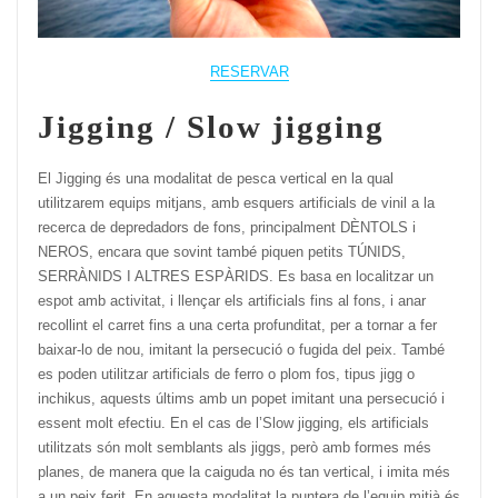
RESERVAR
Jigging / Slow jigging
El Jigging és una modalitat de pesca vertical en la qual
utilitzarem equips mitjans, amb esquers artificials de vinil a la
recerca de depredadors de fons, principalment DÈNTOLS i
NEROS, encara que sovint també piquen petits TÚNIDS,
SERRÀNIDS I ALTRES ESPÀRIDS. Es basa en localitzar un
espot amb activitat, i llençar els artificials fins al fons, i anar
recollint el carret fins a una certa profunditat, per a tornar a fer
baixar-lo de nou, imitant la persecució o fugida del peix. També
es poden utilitzar artificials de ferro o plom fos, tipus jigg o
inchikus, aquests últims amb un popet imitant una persecució i
essent molt efectiu. En el cas de l’Slow jigging, els artificials
utilitzats són molt semblants als jiggs, però amb formes més
planes, de manera que la caiguda no és tan vertical, i imita més
a un peix ferit. En aquesta modalitat la puntera de l’equip mitjà és